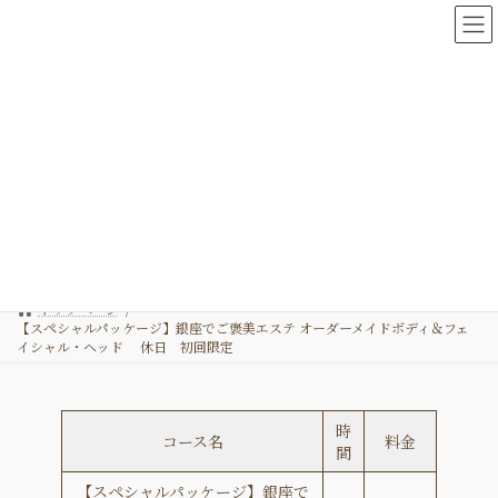
コ
ナ
ン
ビ
テ
ゲ
ン
ー
ツ
シ
【スペシャルパッケージ】銀座で
へ
ョ
ス
ン
ご褒美エステ オーダーメイドボ
キ
に
ッ
移
ディ＆フェイシャル・ヘッド
プ
動
休日 初回限定
トップページ
【スペシャルパッケージ】銀座でご褒美エステ オーダーメイドボディ＆フェ
イシャル・ヘッド 休日 初回限定
時
コース名
料金
間
【スペシャルパッケージ】銀座で