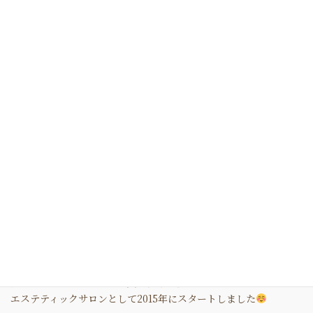
準備をするものや工程が多岐に渡ります
回転率とコストカットで、
機械でぱぱっと結果を出すの日本のエステメニューが多い中で、
あえて手間と丁寧さをオールハンドで行うピュールボーテの哲
学。
他のブランドと一線を画す繊細な製品と技術工程に、私は心から
の敬意を申し上げます。
ホテルスパのトリートメントのような、人の手が織りなす丁寧な
手技と所作。
そこにレチノールと言う先端化粧品を融合させ、エステティックの
醍醐味である癒しも追求したフェイシャルは、他のブランドでは
なかなか見かけないユニークなコンセプトだと思います。
私はホテルライクをコンセプトに、
極上のリラクゼーションと美と健康を提供する
エステティックサロンとして2015年にスタートしました