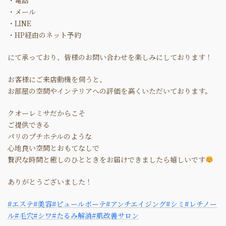
・電話
・メール
・LINE
・HP経由のネット予約
にて承っており、皆様のお問い合わせを楽しみにしております！
お客様にご来店動機を伺うと、
お部屋の空間やインテリアへの評価を高くいただいております。
クオーレミサだからこそ
ご提供できる
パリのプチホテルのような
心地良い空間とおもてなしで
贅沢な時間と癒しのひとときをお届けできましたら嬉しいです
ありがとうございました！
#エステ
#美容
#ピュールボーテ
#アンチエイジング
#シミ
#レチノー
ル
#毛穴
#シワ
#たるみ解消
#肌改善サロン