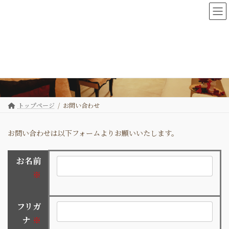
コ
ナ
ン
ビ
テ
ゲ
ン
ー
ツ
シ
へ
ョ
お問い合わせ
ス
ン
キ
に
ッ
移
プ
動
トップページ
お問い合わせ
お問い合わせは以下フォームよりお願いいたします。
お名前
※
フリガ
ナ
※