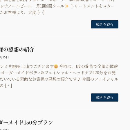
レチノールピール 月1回6回クール
トリートメントをスター
たお客様より、大変 […]
続きを読む
様の感想の紹介
5月15日
レミサ銀座 土山でございます
今回は、1度の施術で全部が体験
 オーダーメイドボディ&フェイシャル・ヘッドケア120分をお受
だいている素敵なお客様の感想の紹介です♪ 今回のフェイシャル
 […]
続きを読む
ダーメイド150分プラン