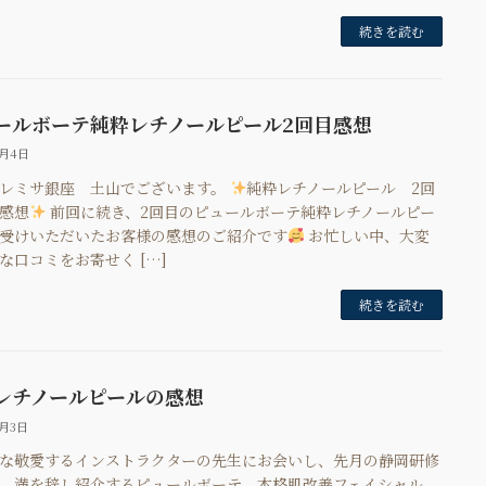
続きを読む
ールボーテ純粋レチノールピール2回目感想
7月4日
レミサ銀座 土山でございます。
純粋レチノールピール 2回
感想
前回に続き、2回目のピュールボーテ純粋レチノールピー
受けいただいたお客様の感想のご紹介です
お忙しい中、大変
な口コミをお寄せく […]
続きを読む
レチノールピールの感想
7月3日
な敬愛するインストラクターの先生にお会いし、先月の静岡研修
、満を辞し紹介するピュールボーテ 本格肌改善フェイシャル。