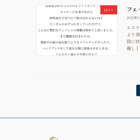
フェ
口コミ
2025年
エステ
より頂
回に続
縮し [
投
稿
の
ペ
ー