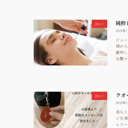
純粋
口コミ
2025年
ピュー
様から
謝申し
な艶々
クオ
口コミ
2025年
長らく
ジを頂
ェリー