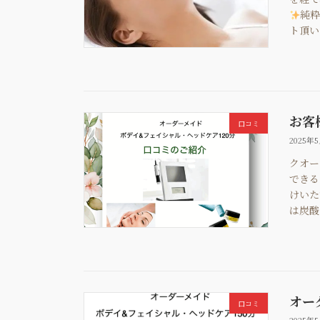
純粋
ト頂い
お客
口コミ
2025年
クオー
できる
けいた
は炭酸の
オー
口コミ