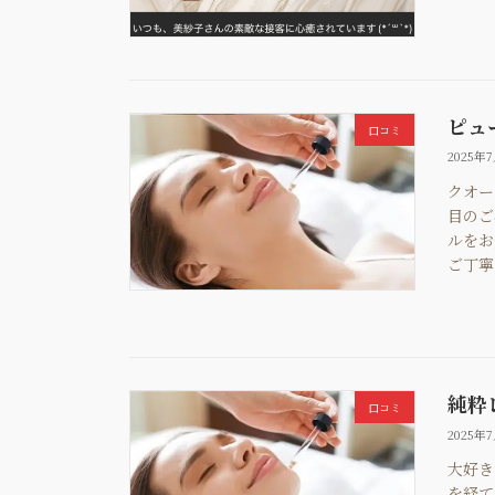
ピュ
口コミ
2025年
クオー
目のご
ルをお
ご丁寧
純粋
口コミ
2025年
大好き
を経て