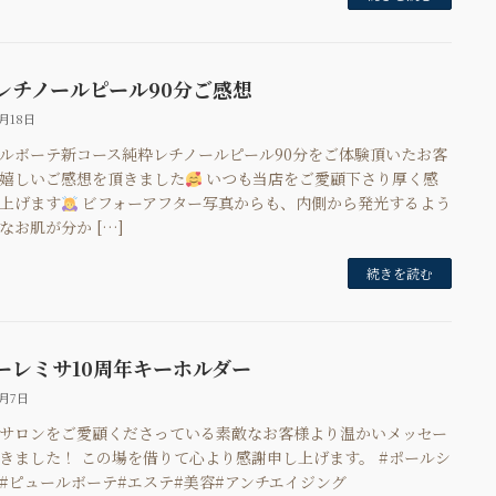
レチノールピール90分ご感想
7月18日
ルボーテ新コース純粋レチノールピール90分をご体験頂いたお客
嬉しいご感想を頂きました
いつも当店をご愛顧下さり厚く感
上げます
ビフォーアフター写真からも、内側から発光するよう
なお肌が分か […]
続きを読む
ーレミサ10周年キーホルダー
7月7日
サロンをご愛顧くださっている素敵なお客様より温かいメッセー
きました！ この場を借りて心より感謝申し上げます。 #ポールシ
#ピュールボーテ#エステ#美容#アンチエイジング