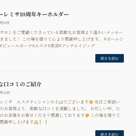
ーレミサ10周年キーホルダー
9月11日
サロンをご愛顧くださっている素敵なお客様より温かいメッセー
きました！ この場を借りて心より感謝申し上げます。 #ポールシ
#ピュールボーテ#エステ#美容#アンチエイジング
続きを読む
な口コミのご紹介
7月26日
レミサ エステティシャンの土山でございます
先日ご来店い
たお客様より、素敵な口コミを頂戴しました。 お忙しい中、た
のお言葉をお寄せくださり感激しております
この場を借りて
感謝申し上げます
‍ […]
続きを読む