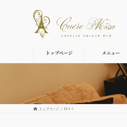
コ
ナ
ン
ビ
テ
ゲ
ン
ー
ツ
シ
へ
ョ
ス
ン
キ
に
トップページ
メニュー
ッ
移
プ
動
トップページ
口コミ