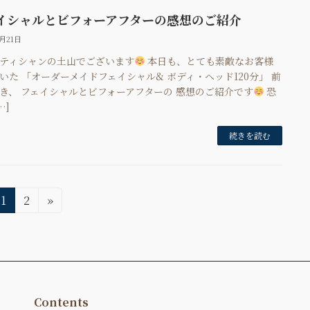
イシャルとビフォーアフターの感想のご紹介
3月21日
ティシャンの土山でございます
本日も、とても素敵なお客様
いた 「オーダーメイドフェイシャル& ボディ・ヘッド120分」 前
き、 フェイシャルとビフォーアフターの 感想のご紹介です
恐
…]
続きを読む
固
固
1
2
»
定
定
ペ
ペ
ー
ー
ジ
ジ
Contents