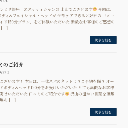
5月13日
レミサ銀座 エステティシャンの 土山でございます
今回は、
ボディ&フェイシャル・ヘッドが 全部ケアできると好評の 「オー
イド150分プラン」をご体験いただいた 素敵なお客様のご感想の
[…]
続きを読む
ミのご紹介
3月29日
ございます！ 本日は、一休スパのネットよりご予約を賜り オー
ドボディ&ヘッド120分をお受けいただいた とても素敵なお客様
寄せいただいた 口コミのご紹介です
沢山の温かい言葉を頂戴
場を […]
続きを読む