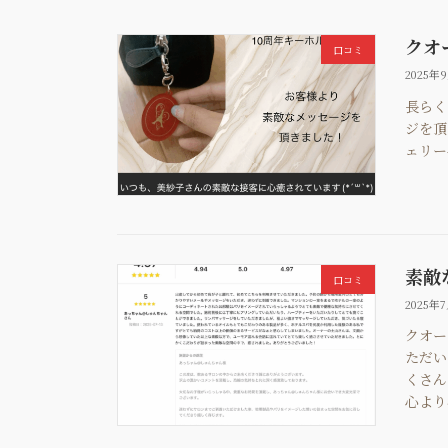
クオ
口コミ
2025年
長らく
ジを頂
ェリー
素敵
口コミ
2025年
クオー
ただい
くさん
心より