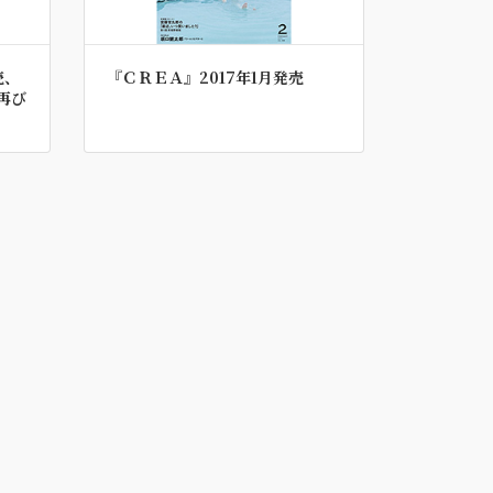
売、
『ＣＲＥＡ』2017年1月発売
再び