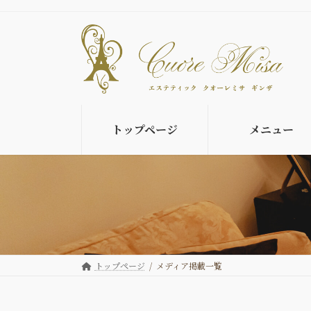
コ
ナ
ン
ビ
テ
ゲ
ン
ー
ツ
シ
へ
ョ
ス
ン
キ
に
トップページ
メニュー
ッ
移
プ
動
トップページ
メディア掲載一覧