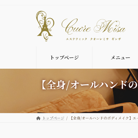
コ
ナ
ン
ビ
テ
ゲ
ン
ー
ツ
シ
へ
ョ
ス
ン
キ
に
トップページ
メニュー
ッ
移
プ
動
【全身/オールハンド
トップページ
【全身/オールハンドのボディメイク】エ