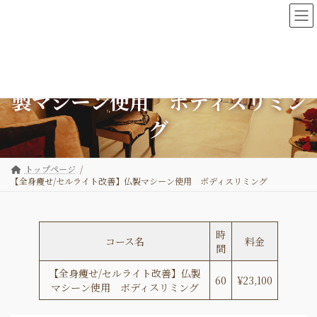
コ
ナ
ン
ビ
テ
ゲ
ン
ー
ツ
シ
【全身痩せ/セルライト改善】仏
へ
ョ
ス
ン
製マシーン使用 ボディスリミン
キ
に
ッ
移
グ
プ
動
トップページ
【全身痩せ/セルライト改善】仏製マシーン使用 ボディスリミング
時
コース名
料金
間
【全身痩せ/セルライト改善】仏製
60
¥23,100
マシーン使用 ボディスリミング