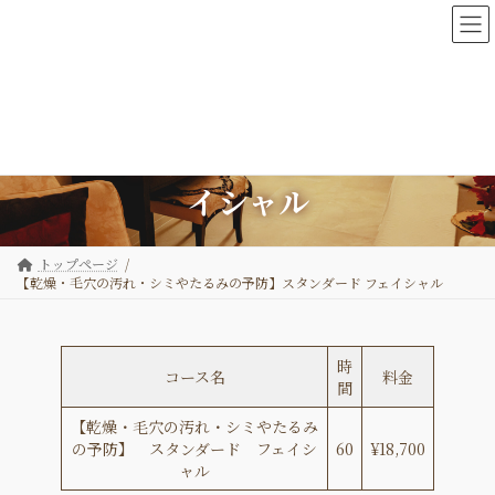
コ
ナ
ン
ビ
テ
ゲ
ン
ー
ツ
シ
【乾燥・毛穴の汚れ・シミやた
へ
ョ
ス
ン
るみの予防】スタンダード フェ
キ
に
ッ
移
イシャル
プ
動
トップページ
【乾燥・毛穴の汚れ・シミやたるみの予防】スタンダード フェイシャル
時
コース名
料金
間
【乾燥・毛穴の汚れ・シミやたるみ
の予防】 スタンダード フェイシ
60
¥18,700
ャル